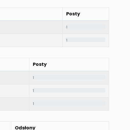
Posty
1
1
Posty
1
1
1
Odsłony