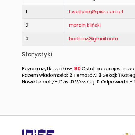
1
t.wojtunik@ipiss.com.pl
2
marcin kliński
3
borbesz@gmail.com
Statystyki
Razem użytkowników:
90
Ostatnio zarejestrowa
Razem wiadomości:
2
Tematów:
2
Sekcji:
1
Katego
Nowe tematy - Dziś:
0
Wczoraj:
0
Odpowiedzi - D