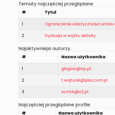
Tematy najczęściej przeglądane
#
Tytuł
1
Ograniczenie elastyczności umów
2
Dyskusja w wątku debaty
Najaktywniejsi autorzy.
#
Nazwa użytkownika
1
glogosz@op.pl
2
t.wojtunik@ipiss.com.pl
3
xcmtb@o2.pl
Najczęściej przeglądane profile
#
Nazwa użytkownika