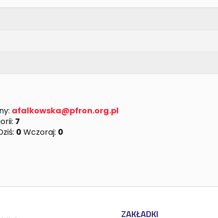
ny:
afalkowska@pfron.org.pl
rii:
7
ziś:
0
Wczoraj:
0
ZAKŁADKI